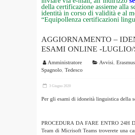
inviare via e-mail, all’indirizzo
s
della certificazione assieme alla
identità in corso di validità e al 
“Equipollenza certificazioni lingu
AGGIORNAMENTO – IDEN
ESAMI ONLINE -LUGLIO/
Amministratore
Avvisi
,
Erasmu
Spagnolo
,
Tedesco
3 Giugno 2020
Per gli esami di idoneità linguistica della 
PROCEDURA DA FARE ENTRO 24H DAL
Team di Micrisoft Teams troverete una c