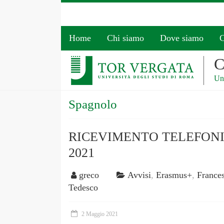
Home
Chi siamo
Dove siamo
C
C
Uni
Spagnolo
RICEVIMENTO TELEFONI
2021
greco
Avvisi
,
Erasmus+
,
France
Tedesco
2 Maggio 2021