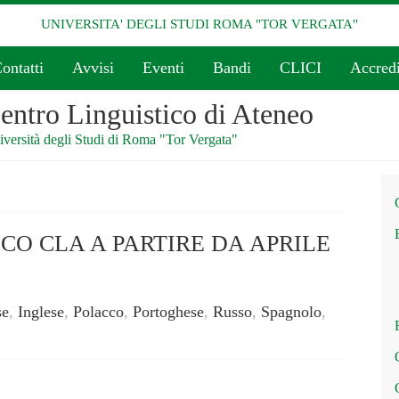
UNIVERSITA' DEGLI STUDI ROMA "TOR VERGATA"
ontatti
Avvisi
Eventi
Bandi
CLICI
Accredi
entro Linguistico di Ateneo
versità degli Studi di Roma "Tor Vergata"
CO CLA A PARTIRE DA APRILE
se
,
Inglese
,
Polacco
,
Portoghese
,
Russo
,
Spagnolo
,