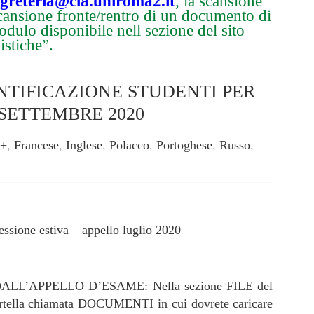
egreteria@cla.uniroma2.it
, la scansione
 scansione fronte/rentro di un documento di
modulo disponibile nell sezione del sito
istiche”.
TIFICAZIONE STUDENTI PER
SETTEMBRE 2020
s+
,
Francese
,
Inglese
,
Polacco
,
Portoghese
,
Russo
,
sessione estiva – appello luglio 2020
L’APPELLO D’ESAME: Nella sezione FILE del
artella chiamata DOCUMENTI in cui dovrete caricare