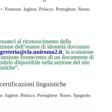
s+
,
Francese
,
Inglese
,
Polacco
,
Portoghese
,
Russo
,
essate/i al riconoscimento della
ituzione dell’esame di idoneità dovranno
egreteria@cla.uniroma2.it
, la scansione
scansione fronte/retro di un documento di
modulo disponibile nella sezione del sito
istiche”.
ertificazioni linguistiche
se
,
Inglese
,
Polacco
,
Portoghese
,
Russo
,
Spagnolo
,